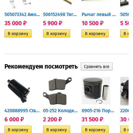
505073342 Амортизатор Ski-Doo
506152498 Тяга рулевая...
Рычаг левый нижний 38"...
35 000
5 900
10 500
5 50
₽
₽
₽
Рекомендуем посмотреть
420888995 Стартер для...
05-252 Колодки тормозные...
0905-216 Поршень Arctic Cat...
6 000
2 200
31 500
30 0
₽
₽
₽