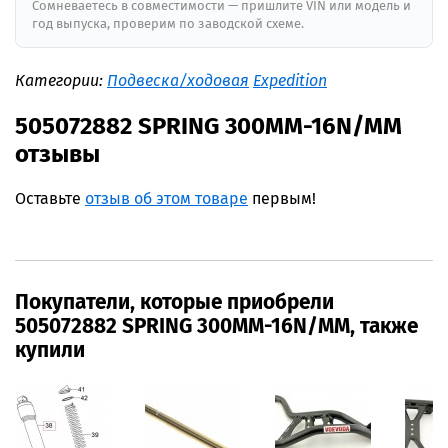
Сомневаетесь в совместимости — пришлите VIN или модель и
год выпуска, проверим по заводской схеме.
Категории:
Подвеска/ходовая
Expedition
505072882 SPRING 300MM-16N/MM
отзывы
Оставьте
отзыв об этом товаре
первым!
Покупатели, которые приобрели
505072882 SPRING 300MM-16N/MM, также
купили