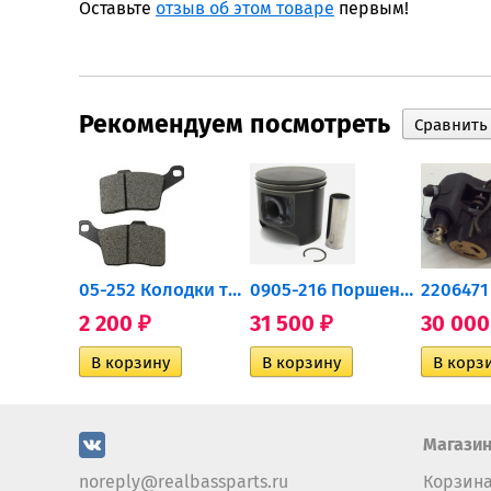
Оставьте
отзыв об этом товаре
первым!
Рекомендуем посмотреть
705502757 Привод задний...
05-252 Колодки тормозные...
0905-216 Поршень Arctic Cat...
2 200
31 500
30 00
₽
₽
Магази
noreply@realbassparts.ru
Корзин