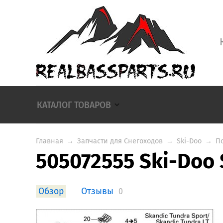
КАТАЛОГ ТОВАРОВ
Главная
→
Запчасти для Снегоходов
→
Ski-Doo
→
П
505072555 Ski-Doo 
Обзор
Отзывы
0