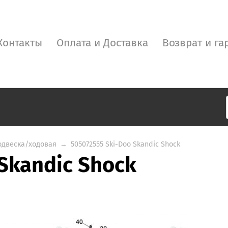
Контакты
Оплата и Доставка
Возврат и га
одвеска/ходовая
→
505072555 Ski-Doo Skandic Shock
Skandic Shock