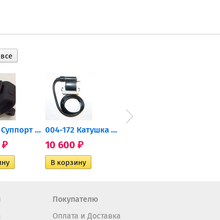
2206471 Суппорт тормозной...
004-172 Катушка зажигания...
AT-01574 Датчик включения...
0
10 600
2 400
35 
₽
₽
₽
н
Покупателю
а
Оплата и Доставка