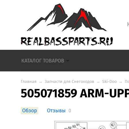
КАТАЛОГ ТОВАРОВ
Главная
→
Запчасти для Снегоходов
→
Ski-Doo
→
П
505071859 ARM-UPP
Обзор
Отзывы
0