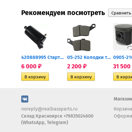
Рекомендуем посмотреть
0932-030 Подшипник...
420888995 Стартер для...
05-252 Колодки тормозные...
6 000
2 200
31 500
₽
₽
Магази
noreply@realbassparts.ru
Корзин
Склад Красноярск +79835024600
Оформи
(WhatsApp, Telegram)