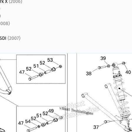
rk X
(2006)
)
)
2008)
 SDI
(2007)