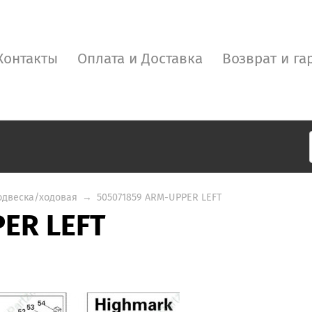
Контакты
Оплата и Доставка
Возврат и га
одвеска/ходовая
→
505071859 ARM-UPPER LEFT
ER LEFT