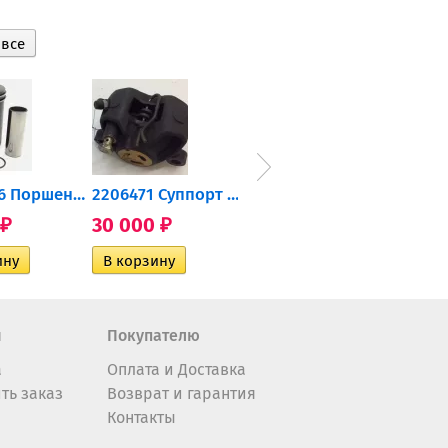
0905-216 Поршень Arctic Cat...
2206471 Суппорт тормозной...
004-172 Катушка зажигания...
30 000
10 600
2 40
₽
₽
₽
н
Покупателю
а
Оплата и Доставка
ть заказ
Возврат и гарантия
Контакты