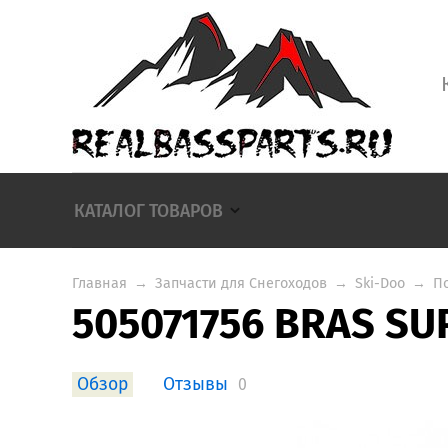
КАТАЛОГ ТОВАРОВ
Главная
→
Запчасти для Снегоходов
→
Ski-Doo
→
П
505071756 BRAS SU
Обзор
Отзывы
0