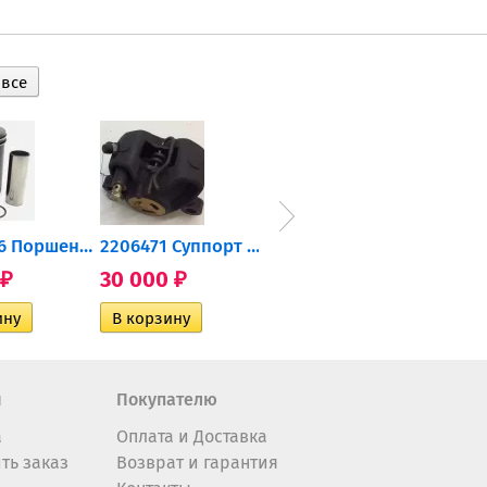
0905-216 Поршень Arctic Cat...
2206471 Суппорт тормозной...
004-172 Катушка зажигания...
30 000
10 600
2 40
₽
₽
₽
н
Покупателю
а
Оплата и Доставка
ть заказ
Возврат и гарантия