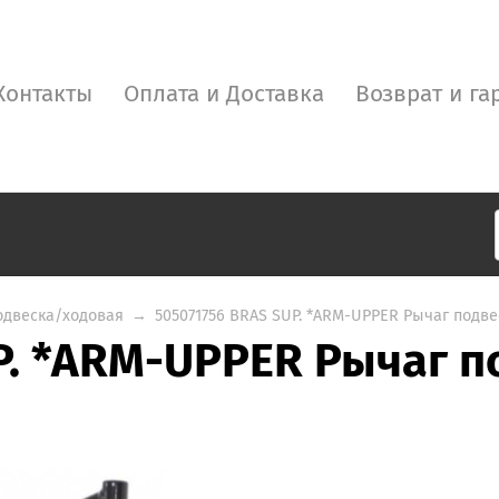
Контакты
Оплата и Доставка
Возврат и га
одвеска/ходовая
→
505071756 BRAS SUP. *ARM-UPPER Рычаг подв
P. *ARM-UPPER Рычаг п