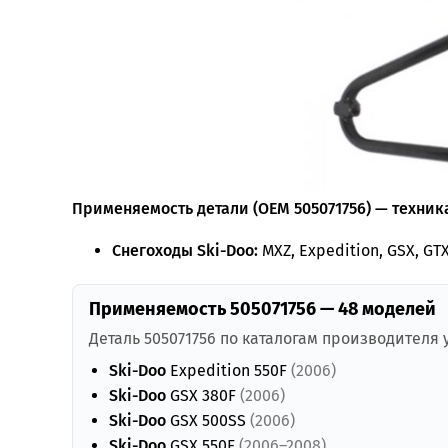
Применяемость детали (OEM 505071756) — техника
Снегоходы Ski-Doo:
MXZ, Expedition, GSX, GTX
Применяемость 505071756 — 48 моделей
Деталь 505071756 по каталогам производителя
Ski-Doo
Expedition 550F
(2006)
Ski-Doo
GSX 380F
(2006)
Ski-Doo
GSX 500SS
(2006)
Ski-Doo
GSX 550F
(2006–2008)