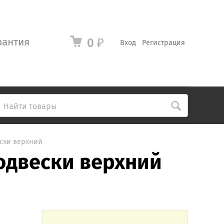
рантия
0
₽
Вход
Регистрация
ески верхний
одвески верхний