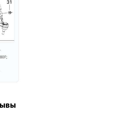
.
80F;
,
зывы