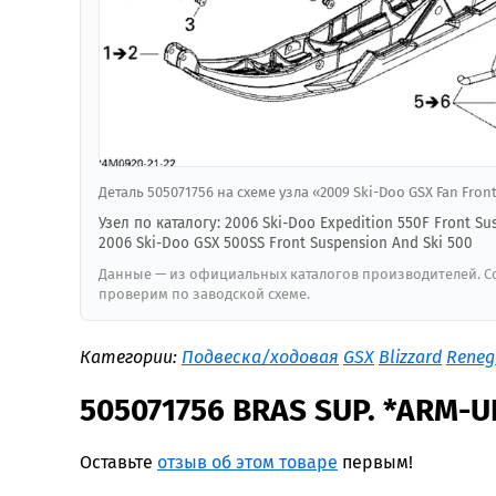
Деталь 505071756 на схеме узла «2009 Ski-Doo GSX Fan Fro
Узел по каталогу: 2006 Ski-Doo Expedition 550F Front Su
2006 Ski-Doo GSX 500SS Front Suspension And Ski 500
Данные — из официальных каталогов производителей. Со
проверим по заводской схеме.
Категории:
Подвеска/ходовая
GSX
Blizzard
Reneg
505071756 BRAS SUP. *ARM-
Оставьте
отзыв об этом товаре
первым!