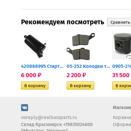
Рекомендуем посмотреть
0932-030 Подшипник...
420888995 Стартер для...
05-252 Колодки тормозные...
6 000
2 200
31 500
₽
₽
Магази
noreply@realbassparts.ru
Корзин
Склад Красноярск +79835024600
Оформи
(WhatsApp, Telegram)