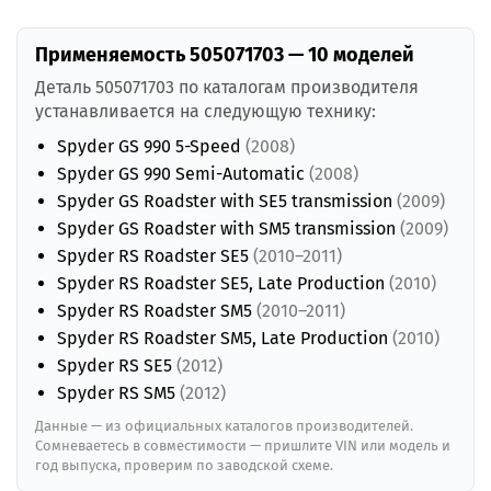
Применяемость 505071703 — 10 моделей
Деталь 505071703 по каталогам производителя
устанавливается на следующую технику:
Spyder GS 990 5-Speed
(2008)
Spyder GS 990 Semi-Automatic
(2008)
Spyder GS Roadster with SE5 transmission
(2009)
Spyder GS Roadster with SM5 transmission
(2009)
Spyder RS Roadster SE5
(2010–2011)
Spyder RS Roadster SE5, Late Production
(2010)
Spyder RS Roadster SM5
(2010–2011)
Spyder RS Roadster SM5, Late Production
(2010)
Spyder RS SE5
(2012)
Spyder RS SM5
(2012)
Данные — из официальных каталогов производителей.
Сомневаетесь в совместимости — пришлите VIN или модель и
год выпуска, проверим по заводской схеме.