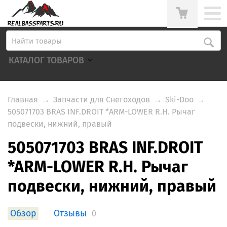
КАТАЛОГ ТОВАРОВ
Главная
→
Запчасти для Снегоходов
→
Ski-Doo
→
505071703 BRAS INF.DROIT *ARM-LOWER R.H. Рычаг
подвески, нижний, правый
505071703 BRAS INF.DROIT
*ARM-LOWER R.H. Рычаг
подвески, нижний, правый
Обзор
Отзывы
0