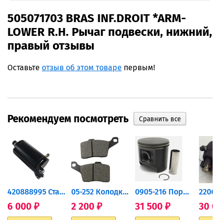
505071703 BRAS INF.DROIT *ARM-
LOWER R.H. Рычаг подвески, нижний,
правый отзывы
Оставьте
отзыв об этом товаре
первым!
Рекомендуем посмотреть
420888995 Стартер для...
05-252 Колодки тормозные...
0905-216 Поршень Arctic Cat...
6 000
2 200
31 500
30 0
₽
₽
₽