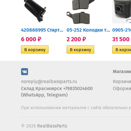
0932-030 Подшипник...
420888995 Стартер для...
05-252 Колодки тормозные...
6 000
2 200
31 500
₽
₽
Магази
noreply@realbassparts.ru
Корзин
Склад Красноярск +79835024600
Оформи
(WhatsApp, Telegram)
При использовании материалов с сайта обязательно у
© 2026
RealBassParts