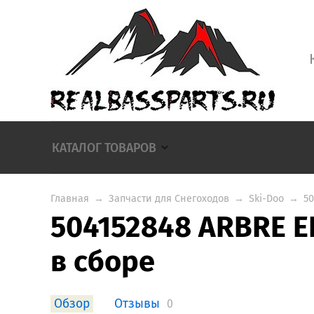
КАТАЛОГ ТОВАРОВ
Главная
→
Запчасти для Снегоходов
→
Ski-Doo
→
50
504152848 ARBRE E
в сборе
Обзор
Отзывы
0