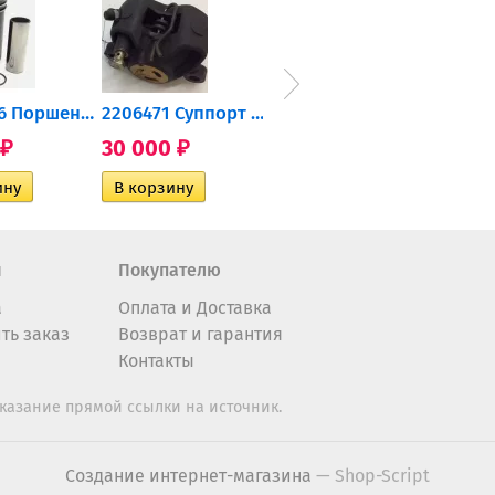
0905-216 Поршень Arctic Cat...
2206471 Суппорт тормозной...
004-172 Катушка зажигания...
30 000
10 600
2 40
₽
₽
₽
н
Покупателю
а
Оплата и Доставка
ть заказ
Возврат и гарантия
Контакты
казание прямой ссылки на источник.
Создание интернет-магазина
— Shop-Script