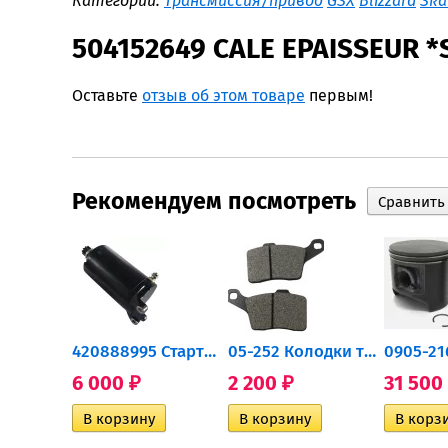
Категории:
Трансмиссия/привод
GSX
Blizzard
Ska
504152649 CALE EPAISSEUR 
Оставьте
отзыв об этом товаре
первым!
Рекомендуем посмотреть
0932-030 Подшипник...
420888995 Стартер для...
05-252 Колодки тормозные...
6 000
2 200
31 500
₽
₽