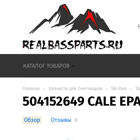
КАТАЛОГ ТОВАРОВ
Главная
→
Запчасти для Снегоходов
→
Ski-Doo
→
Т
504152649 CALE EP
Обзор
Отзывы
0