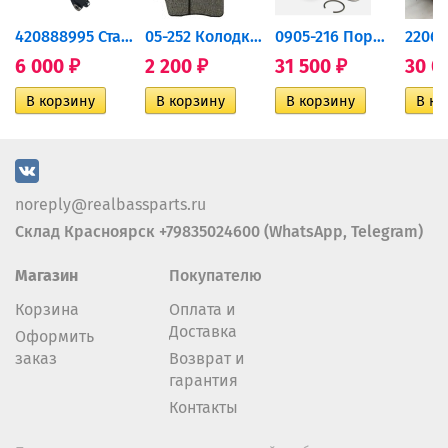
420888995 Стартер для...
05-252 Колодки тормозные...
0905-216 Поршень Arctic Cat...
6 000
2 200
31 500
30 0
₽
₽
₽
noreply@realbassparts.ru
Склад Красноярск +79835024600 (WhatsApp, Telegram)
Магазин
Покупателю
Корзина
Оплата и
Доставка
Оформить
заказ
Возврат и
гарантия
Контакты