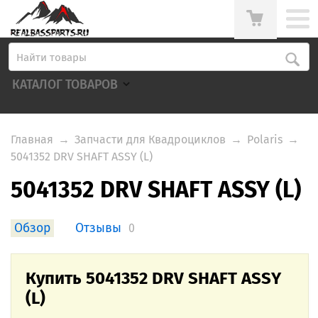
КАТАЛОГ ТОВАРОВ
Главная
→
Запчасти для Квадроциклов
→
Polaris
→
5041352 DRV SHAFT ASSY (L)
5041352 DRV SHAFT ASSY (L)
Обзор
Отзывы
0
Купить 5041352 DRV SHAFT ASSY
(L)