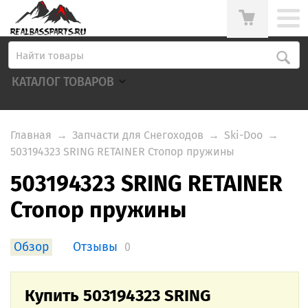
КАТАЛОГ ТОВАРОВ
Главная
→
Запчасти для Снегоходов
→
Ski-Doo
→
503194323 SRING RETAINER Стопор пружины
503194323 SRING RETAINER
Стопор пружины
Обзор
Отзывы
0
Купить 503194323 SRING