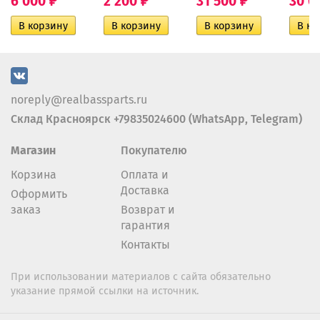
6 000
2 200
31 500
30 0
₽
₽
₽
noreply@realbassparts.ru
Склад Красноярск +79835024600 (WhatsApp, Telegram)
Магазин
Покупателю
Корзина
Оплата и
Доставка
Оформить
заказ
Возврат и
гарантия
Контакты
При использовании материалов с сайта обязательно
указание прямой ссылки на источник.