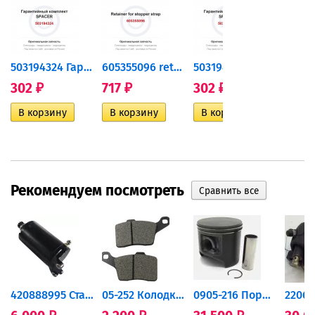
503194324 Гарантийный...
605355096 retainer for...
503194324 Гарантийный...
302
717
302
717
₽
₽
₽
₽
Рекомендуем посмотреть
420888995 Стартер для...
05-252 Колодки тормозные...
0905-216 Поршень Arctic Cat...