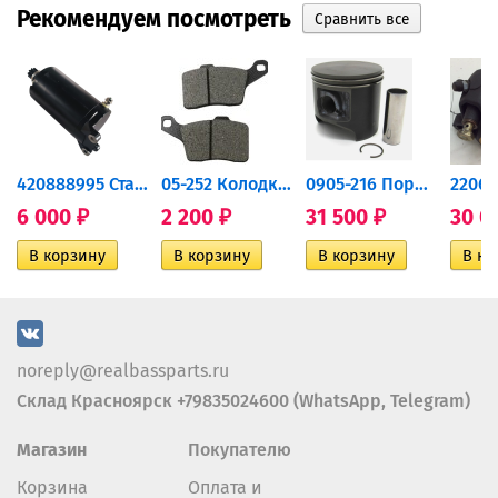
Рекомендуем посмотреть
420888995 Стартер для...
05-252 Колодки тормозные...
0905-216 Поршень Arctic Cat...
6 000
2 200
31 500
30 0
₽
₽
₽
noreply@realbassparts.ru
Склад Красноярск +79835024600 (WhatsApp, Telegram)
Магазин
Покупателю
Корзина
Оплата и