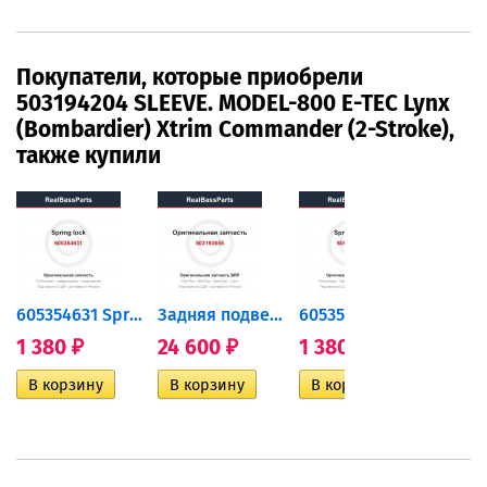
Покупатели, которые приобрели
503194204 SLEEVE. MODEL-800 E-TEC Lynx
(Bombardier) Xtrim Commander (2-Stroke),
также купили
605354631 Spring lock
Задняя подвеска, Lynx Xtrim...
605354631 Spring lock
1 380
24 600
1 380
24 6
₽
₽
₽