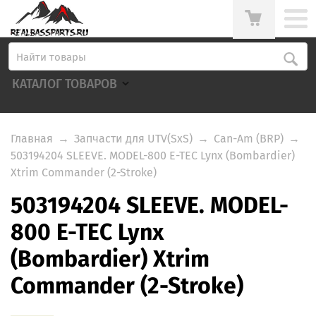
КАТАЛОГ ТОВАРОВ
Главная
→
Запчасти для UTV(SxS)
→
Can-Am (BRP)
→
503194204 SLEEVE. MODEL-800 E-TEC Lynx (Bombardier)
Xtrim Commander (2-Stroke)
503194204 SLEEVE. MODEL-
800 E-TEC Lynx
(Bombardier) Xtrim
Commander (2-Stroke)