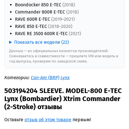
Boondocker 850 E-TEC
(2018)
Commander 800R E-TEC
(2018)
RAVE 600R E-TEC
(2019–2021)
RAVE 850 E-TEC
(2018–2020)
RAVE RE 3500 600R E-TEC
(2021)
Показать все модели (22)
Данные — из официальных каталогов производителей.
Сомневаетесь в совместимости — пришлите VIN или модель и
год выпуска, проверим по заводской схеме.
Категории:
Can-Am (BRP)
Lynx
503194204 SLEEVE. MODEL-800 E-TEC
Lynx (Bombardier) Xtrim Commander
(2-Stroke) отзывы
Оставьте
отзыв об этом товаре
первым!