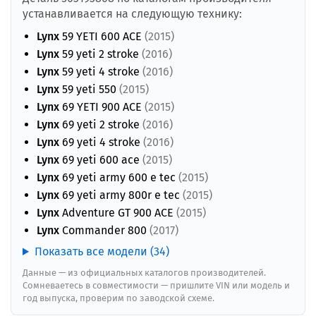
устанавливается на следующую технику:
Lynx
59 YETI 600 ACE
(2015)
Lynx
59 yeti 2 stroke
(2016)
Lynx
59 yeti 4 stroke
(2016)
Lynx
59 yeti 550
(2015)
Lynx
69 YETI 900 ACE
(2015)
Lynx
69 yeti 2 stroke
(2016)
Lynx
69 yeti 4 stroke
(2016)
Lynx
69 yeti 600 ace
(2015)
Lynx
69 yeti army 600 e tec
(2015)
Lynx
69 yeti army 800r e tec
(2015)
Lynx
Adventure GT 900 ACE
(2015)
Lynx
Commander 800
(2017)
Показать все модели (34)
Данные — из официальных каталогов производителей.
Сомневаетесь в совместимости — пришлите VIN или модель и
год выпуска, проверим по заводской схеме.