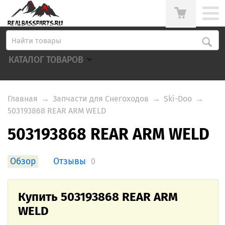
КАТАЛОГ ТОВАРОВ
Главная
→
Запчасти для Снегоходов
→
Ski-Doo
→
503193868 REAR ARM WELD
503193868 REAR ARM WELD
Обзор
Отзывы
0
Купить 503193868 REAR ARM
WELD