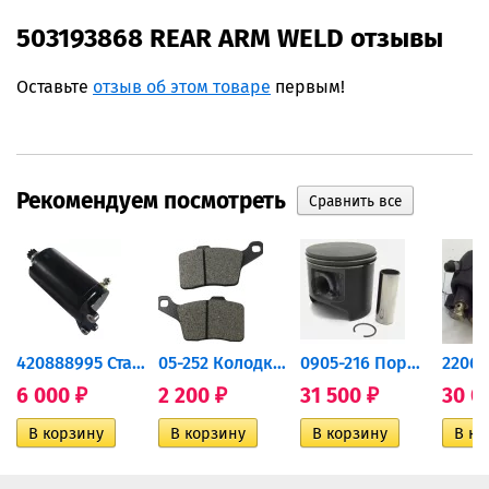
503193868 REAR ARM WELD отзывы
Оставьте
отзыв об этом товаре
первым!
Рекомендуем посмотреть
420888995 Стартер для...
05-252 Колодки тормозные...
0905-216 Поршень Arctic Cat...
6 000
2 200
31 500
30 0
₽
₽
₽