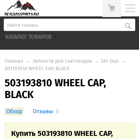
КАТАЛОГ ТОВАРОВ
Главная
→
Запчасти для Снегоходов
→
Ski-Doo
→
503193810 WHEEL CAP, BLACK
503193810 WHEEL CAP,
BLACK
Обзор
Отзывы
0
Купить 503193810 WHEEL CAP,