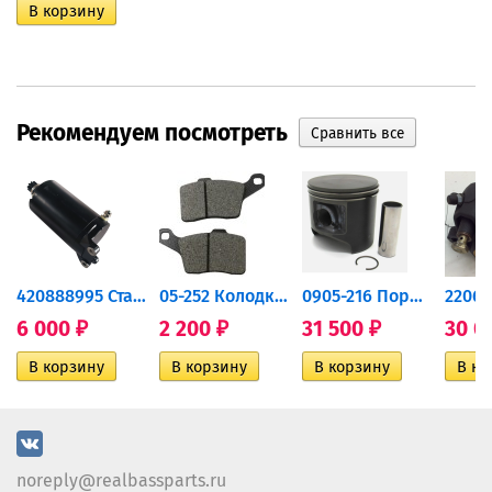
Рекомендуем посмотреть
420888995 Стартер для...
05-252 Колодки тормозные...
0905-216 Поршень Arctic Cat...
6 000
2 200
31 500
30 0
₽
₽
₽
noreply@realbassparts.ru