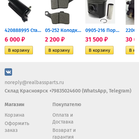
420888995 Стартер для...
05-252 Колодки тормозные...
0905-216 Поршень Arctic Cat...
6 000
2 200
31 500
30 0
₽
₽
₽
noreply@realbassparts.ru
Склад Красноярск +79835024600 (WhatsApp, Telegram)
Магазин
Покупателю
Корзина
Оплата и
Доставка
Оформить
заказ
Возврат и
гарантия