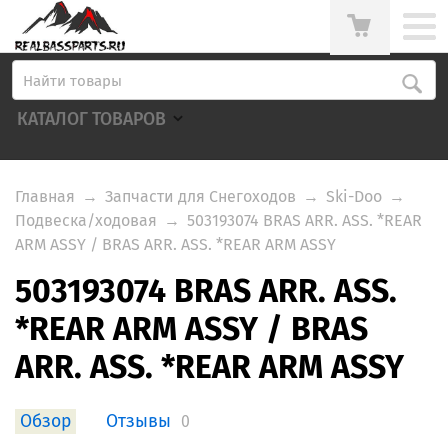
КАТАЛОГ ТОВАРОВ
Главная
→
Запчасти для Снегоходов
→
Ski-Doo
→
Подвеска/ходовая
→
503193074 BRAS ARR. ASS. *REAR
ARM ASSY / BRAS ARR. ASS. *REAR ARM ASSY
503193074 BRAS ARR. ASS.
*REAR ARM ASSY / BRAS
ARR. ASS. *REAR ARM ASSY
Обзор
Отзывы
0