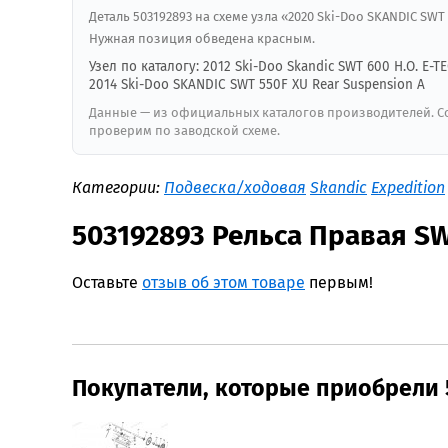
Деталь 503192893 на схеме узла «2020 Ski-Doo SKANDIC SWT 
Нужная позиция обведена красным.
Узел по каталогу: 2012 Ski-Doo Skandic SWT 600 H.O. E-T
2014 Ski-Doo SKANDIC SWT 550F XU Rear Suspension A
Данные — из официальных каталогов производителей. Со
проверим по заводской схеме.
Категории:
Подвеска/ходовая
Skandic
Expedition
503192893 Рельса Правая S
Оставьте
отзыв об этом товаре
первым!
Покупатели, которые приобрели 