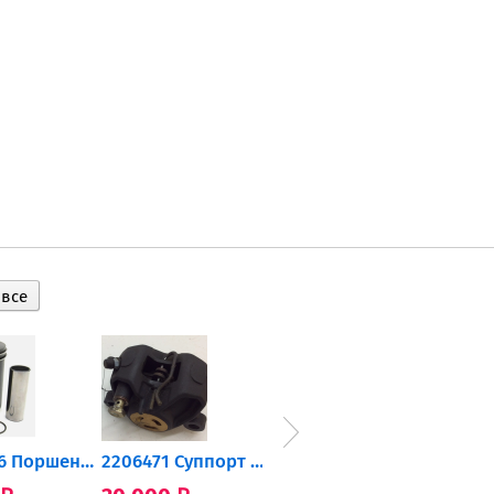
0905-216 Поршень Arctic Cat...
2206471 Суппорт тормозной...
004-172 Катушка зажигания...