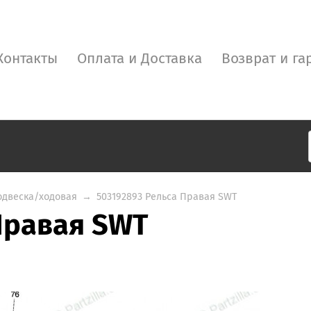
Контакты
Оплата и Доставка
Возврат и га
одвеска/ходовая
→
503192893 Рельса Правая SWT
Правая SWT