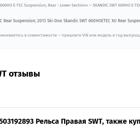
600HO E-TEC Suspension, Rear - Lower Section» — SKANDIC SWT 600HO E-TEC
EC Rear Suspension; 2013 Ski-Doo Skandic SWT 600HOETEC XU Rear Suspen
мневаетесь в совместимости — пришлите VIN или модель и год выпуска
WT отзывы
503192893 Рельса Правая SWT, также ку