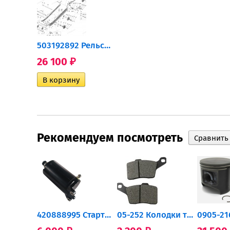
503192892 Рельса левая SWT
503192892 Рельса левая SWT
26 100
₽
Рекомендуем посмотреть
503192892 Рельса левая SWT
0932-030 Подшипник...
420888995 Стартер для...
05-252 Колодки тормозные...