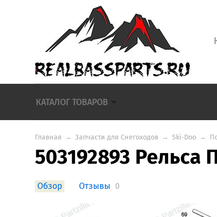
КАТАЛОГ ТОВАРОВ
Главная
→
Запчасти для Снегоходов
→
Ski-Doo
→
П
503192893 Рельса 
Обзор
Отзывы
0