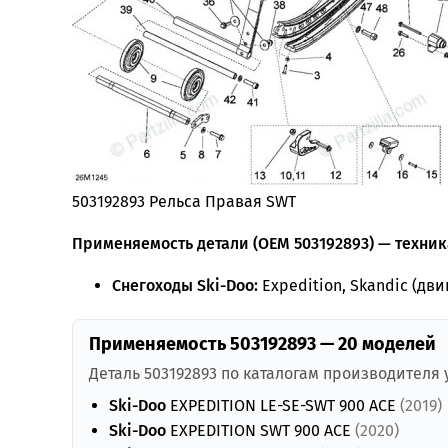
503192893 Рельса Правая SWT
Применяемость детали (OEM 503192893) — техника
Снегоходы Ski-Doo:
Expedition, Skandic (дви
Применяемость 503192893 — 20 моделей
Деталь 503192893 по каталогам производителя
Ski-Doo
EXPEDITION LE-SE-SWT 900 ACE
(2019)
Ski-Doo
EXPEDITION SWT 900 ACE
(2020)