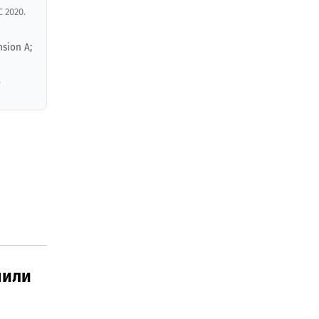
 2020.
sion A;
,
пили