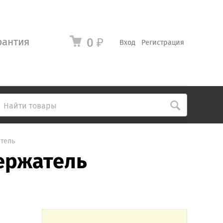
рантия
0
₽
Вход
Регистрация
тель
ержатель