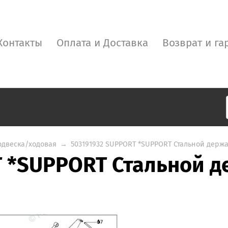
Контакты
Оплата и Доставка
Возврат и га
одвеска/ходовая
→
503191932 SUPPORT *SUPPORT Стальной держа
T *SUPPORT Стальной д