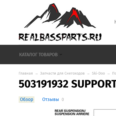
КАТАЛОГ ТОВАРОВ
Главная
→
Запчасти для Снегоходов
→
Ski-Doo
→
П
503191932 SUPPOR
Обзор
Отзывы
0