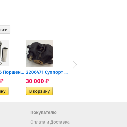
0905-216 Поршень Arctic Cat...
2206471 Суппорт тормозной...
004-172 Катушка зажигания...
30 000
10 600
2 40
₽
₽
₽
н
Покупателю
а
Оплата и Доставка