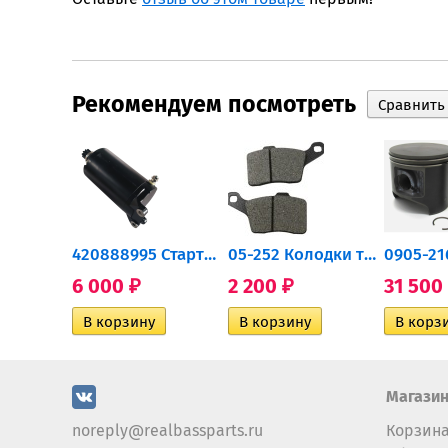
Рекомендуем посмотреть
0932-030 Подшипник...
420888995 Стартер для...
05-252 Колодки тормозные...
6 000
2 200
31 500
₽
₽
Магази
noreply@realbassparts.ru
Корзин