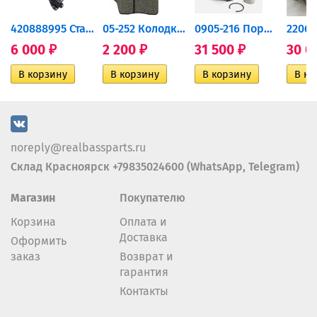
420888995 Стартер для...
05-252 Колодки тормозные...
0905-216 Поршень Arctic Cat...
6 000
2 200
31 500
30 0
₽
₽
₽
noreply@realbassparts.ru
Склад Красноярск +79835024600 (WhatsApp, Telegram)
Магазин
Покупателю
Корзина
Оплата и
Доставка
Оформить
заказ
Возврат и
гарантия
Контакты