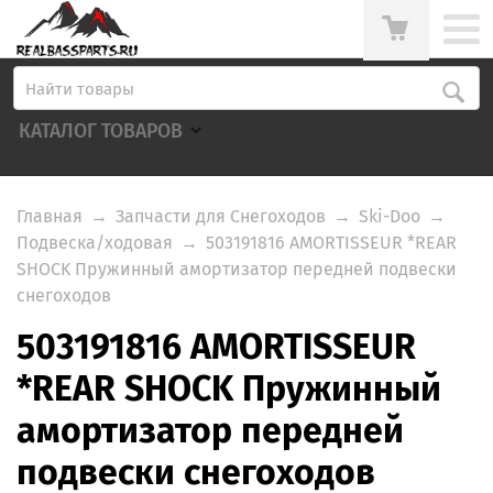
КАТАЛОГ ТОВАРОВ
Главная
→
Запчасти для Снегоходов
→
Ski-Doo
→
Подвеска/ходовая
→
503191816 AMORTISSEUR *REAR
SHOCK Пружинный амортизатор передней подвески
снегоходов
503191816 AMORTISSEUR
*REAR SHOCK Пружинный
амортизатор передней
подвески снегоходов