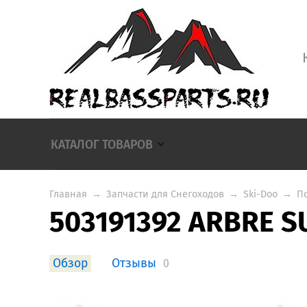
КАТАЛОГ ТОВАРОВ
Главная
→
Запчасти для Снегоходов
→
Ski-Doo
→
П
503191392 ARBRE S
Обзор
Отзывы
0