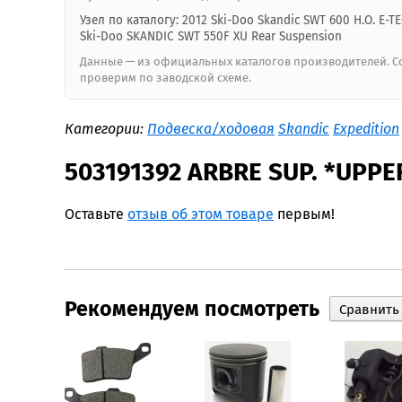
Узел по каталогу: 2012 Ski-Doo Skandic SWT 600 H.O. E-T
Ski-Doo SKANDIC SWT 550F XU Rear Suspension
Данные — из официальных каталогов производителей. Со
проверим по заводской схеме.
Категории:
Подвеска/ходовая
Skandic
Expedition
503191392 ARBRE SUP. *UPP
Оставьте
отзыв об этом товаре
первым!
Рекомендуем посмотреть