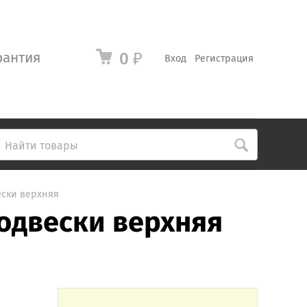
рантия
0
₽
Вход
Регистрация
ески верхняя
подвески верхняя