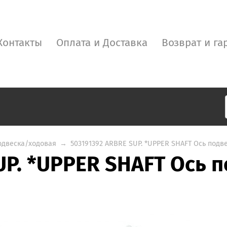
Контакты
Оплата и Доставка
Возврат и га
одвеска/ходовая
→
503191392 ARBRE SUP. *UPPER SHAFT Ось подв
UP. *UPPER SHAFT Ось 