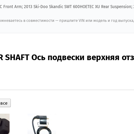
EC Front Arm; 2013 Ski-Doo Skandic SWT 600HOETEC XU Rear Suspension; 
мневаетесь в совместимости — пришлите VIN или модель и год выпуска
ER SHAFT Ось подвески верхняя о