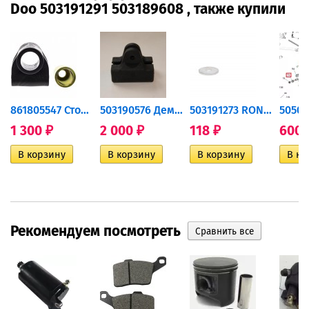
Doo 503191291 503189608 , также купили
ка...
861805547 Стопор пружины...
503190576 Демпфер...
503191273 RONDELLE *...
1 300
2 000
118
600
₽
₽
₽
Рекомендуем посмотреть