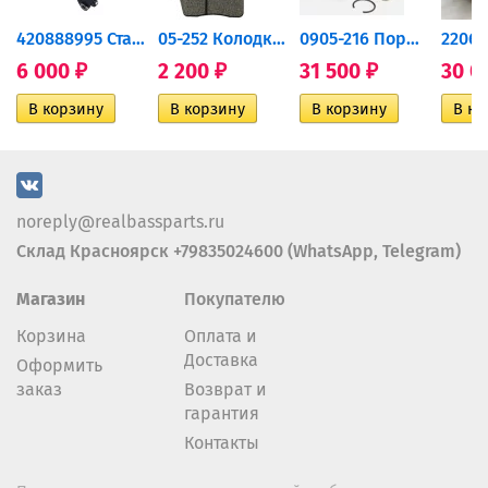
420888995 Стартер для...
05-252 Колодки тормозные...
0905-216 Поршень Arctic Cat...
6 000
2 200
31 500
30 0
₽
₽
₽
noreply@realbassparts.ru
Склад Красноярск +79835024600 (WhatsApp, Telegram)
Магазин
Покупателю
Корзина
Оплата и
Доставка
Оформить
заказ
Возврат и
гарантия
Контакты