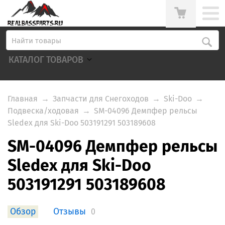
КАТАЛОГ ТОВАРОВ
Главная
→
Запчасти для Снегоходов
→
Ski-Doo
→
Подвеска/ходовая
→
SM-04096 Демпфер рельсы
Sledex для Ski-Doo 503191291 503189608
SM-04096 Демпфер рельсы
Sledex для Ski-Doo
503191291 503189608
Обзор
Отзывы
0