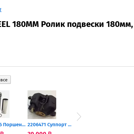
t
EL 180MM Ролик подвески 180мм,
0905-216 Поршень Arctic Cat...
2206471 Суппорт тормозной...
004-172 Катушка зажигания...
30 000
10 600
2 40
₽
₽
₽