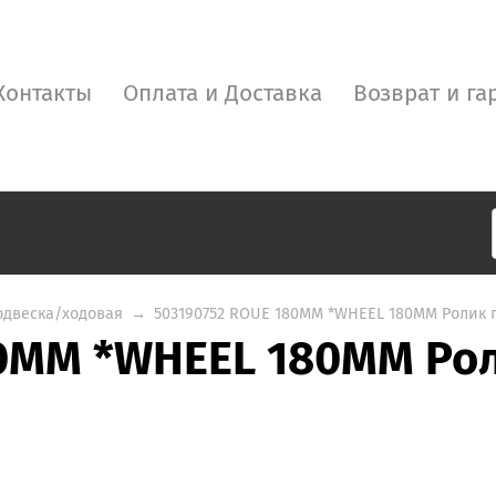
Контакты
Оплата и Доставка
Возврат и га
одвеска/ходовая
→
503190752 ROUE 180MM *WHEEL 180MM Ролик 
80MM *WHEEL 180MM Ро
й