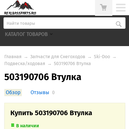
КАТАЛОГ ТОВАРОВ
Главная
→
Запчасти для Снегоходов
→
Ski-Doo
→
Подвеска/ходовая
→
503190706 Втулка
503190706 Втулка
Обзор
Отзывы
0
Купить 503190706 Втулка
В наличии