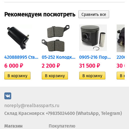
Рекомендуем посмотреть
420888995 Стартер для...
05-252 Колодки тормозные...
0905-216 Поршень Arctic Cat...
6 000
2 200
31 500
30 0
₽
₽
₽
noreply@realbassparts.ru
Склад Красноярск +79835024600 (WhatsApp, Telegram)
Магазин
Покупателю