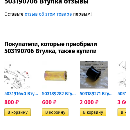
503190706 Втулка отзывы
Оставьте
отзыв об этом товаре
первым!
Покупатели, которые приобрели
503190706 Втулка, также купили
503191640 Втулка
503189282 Втулка Ski-Doo
503189271 Втулка Ski-Doo
800
600
2 000
3 60
₽
₽
₽