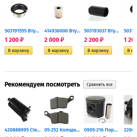
503191555 Втулка подвески...
414936000 Втулка 414866500
503193037 Втулка 503191422
1 200
2 000
2 200
1 20
₽
₽
₽
Рекомендуем посмотреть
420888995 Стартер для...
05-252 Колодки тормозные...
0905-216 Поршень Arctic Cat...