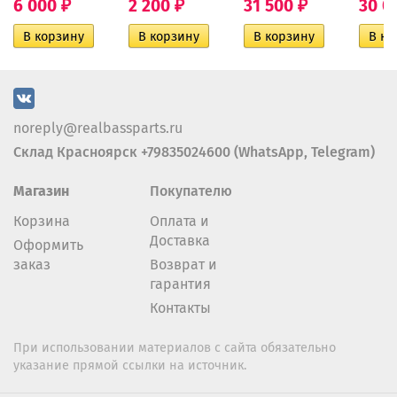
6 000
2 200
31 500
30 0
₽
₽
₽
noreply@realbassparts.ru
Склад Красноярск +79835024600 (WhatsApp, Telegram)
Магазин
Покупателю
Корзина
Оплата и
Доставка
Оформить
заказ
Возврат и
гарантия
Контакты
При использовании материалов с сайта обязательно
указание прямой ссылки на источник.