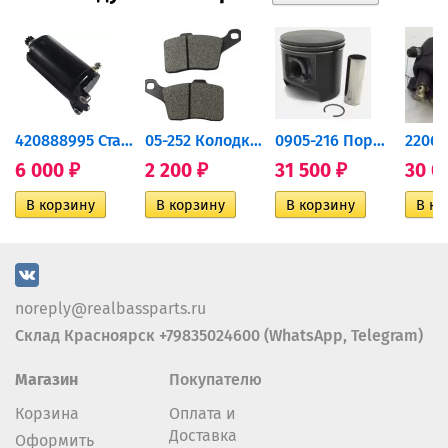
420888995 Стартер для...
05-252 Колодки тормозные...
0905-216 Поршень Arctic Cat...
6 000
2 200
31 500
30 0
₽
₽
₽
noreply@realbassparts.ru
Склад Красноярск +79835024600 (WhatsApp, Telegram)
Магазин
Покупателю
Корзина
Оплата и
Доставка
Оформить