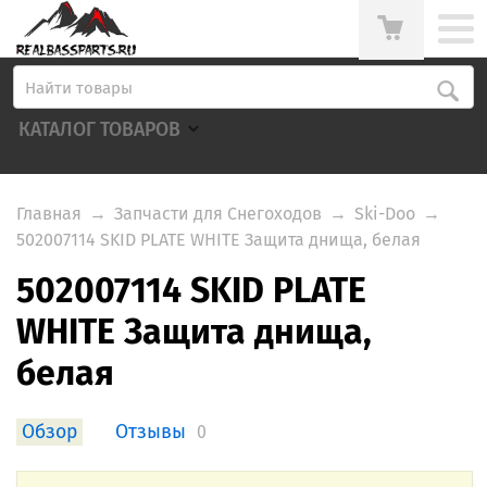
КАТАЛОГ ТОВАРОВ
Главная
→
Запчасти для Снегоходов
→
Ski-Doo
→
502007114 SKID PLATE WHITE Защита днища, белая
502007114 SKID PLATE
WHITE Защита днища,
белая
Обзор
Отзывы
0