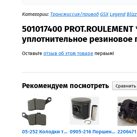
Категории:
Трансмиссия/привод
GSX
Legend
Bliz
501017400 PROT.ROULEMENT 
уплотнительное резиновое 
Оставьте
отзыв об этом товаре
первым!
Рекомендуем посмотреть
705502757 Привод задний...
05-252 Колодки тормозные...
0905-216 Поршень Arctic Cat...