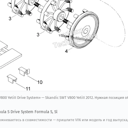
V800 YetiII Drive System» — Skandic SWT V800 YetiII 2012. Нужная позиция 
ula S Drive System Formula S, Sl
мневаетесь в совместимости — пришлите VIN или модель и год выпуска