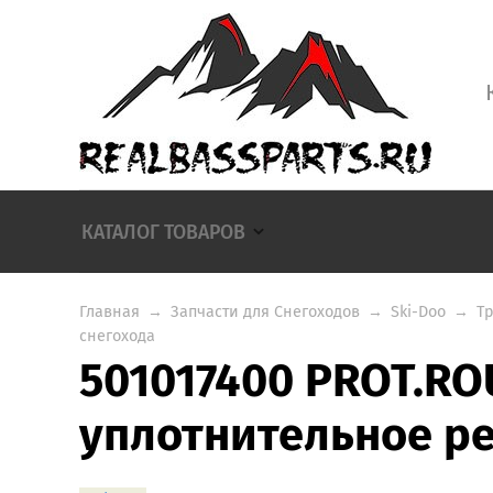
КАТАЛОГ ТОВАРОВ
Главная
→
Запчасти для Снегоходов
→
Ski-Doo
→
Т
снегохода
501017400 PROT.R
уплотнительное р