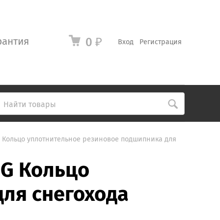
рантия
0
₽
Вход
Регистрация
G Кольцо уплотнительное резиновое подшипника для
NG Кольцо
ля снегохода