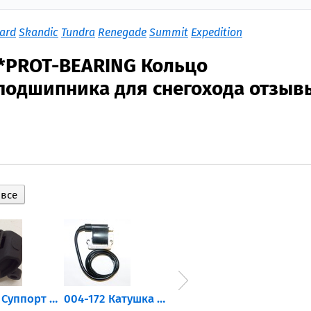
zard
Skandic
Tundra
Renegade
Summit
Expedition
*PROT-BEARING Кольцо
подшипника для снегохода отзыв
2206471 Суппорт тормозной...
004-172 Катушка зажигания...
AT-01574 Датчик включения...