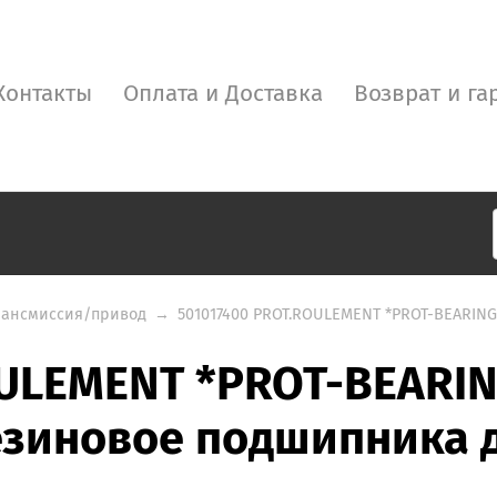
Контакты
Оплата и Доставка
Возврат и га
рансмиссия/привод
→
501017400 PROT.ROULEMENT *PROT-BEARIN
OULEMENT *PROT-BEARI
езиновое подшипника д