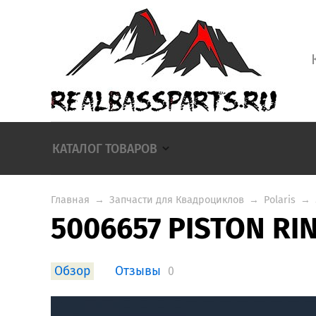
КАТАЛОГ ТОВАРОВ
Главная
→
Запчасти для Квадроциклов
→
Polaris
→
5006657 PISTON RI
Обзор
Отзывы
0