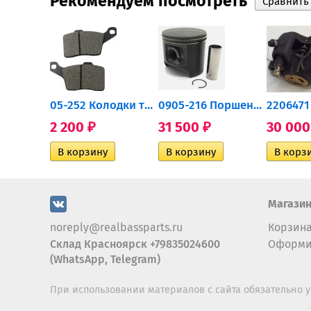
Рекомендуем посмотреть
705502757 Привод задний...
05-252 Колодки тормозные...
0905-216 Поршень Arctic Cat...
2 200
31 500
30 00
₽
₽
Магази
noreply@realbassparts.ru
Корзин
Склад Красноярск +79835024600
Оформи
(WhatsApp, Telegram)
При использовании материалов с сайта обязательно у