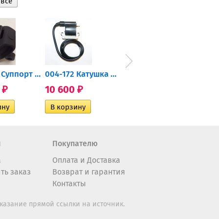
2206471 Суппорт тормозной...
004-172 Катушка зажигания...
AT-01574 Датчик включения...
0
10 600
2 400
35 
₽
₽
₽
н
Покупателю
а
Оплата и Доставка
ть заказ
Возврат и гарантия
Контакты
казание прямой ссылки на источник.