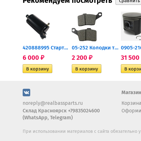
Рекомендуем посмотреть
0932-030 Подшипник...
420888995 Стартер для...
05-252 Колодки тормозные...
6 000
2 200
31 500
₽
₽
Магази
noreply@realbassparts.ru
Корзин
Склад Красноярск +79835024600
Оформи
(WhatsApp, Telegram)
При использовании материалов с сайта обязательно у