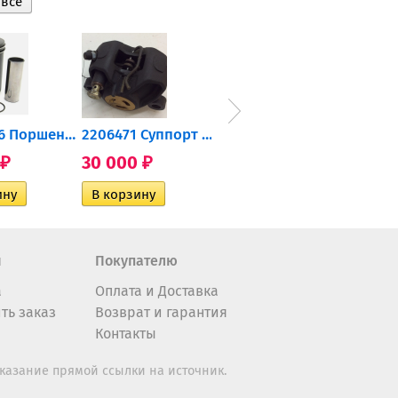
0905-216 Поршень Arctic Cat...
2206471 Суппорт тормозной...
004-172 Катушка зажигания...
30 000
10 600
2 40
₽
₽
₽
н
Покупателю
а
Оплата и Доставка
ть заказ
Возврат и гарантия
Контакты
казание прямой ссылки на источник.