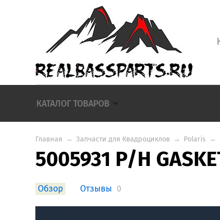
КАТАЛОГ ТОВАРОВ
Главная
→
Запчасти для Квадроциклов
→
Polaris
→
5005931 P/H GASKE
Обзор
Отзывы
0