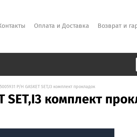
Контакты
Оплата и Доставка
Возврат и га
5005931 P/H GASKET SET,I3 комплект прокладок
T SET,I3 комплект про