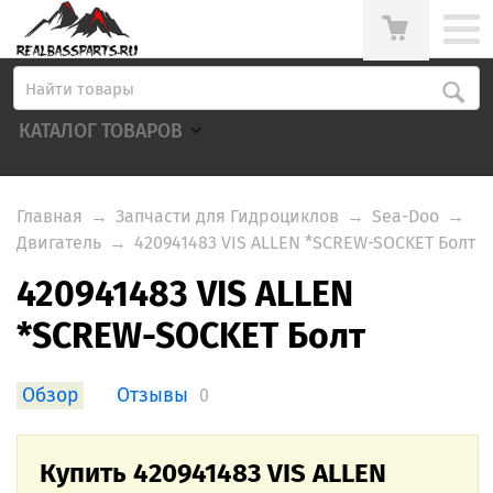
КАТАЛОГ ТОВАРОВ
Главная
→
Запчасти для Гидроциклов
→
Sea-Doo
→
Двигатель
→
420941483 VIS ALLEN *SCREW-SOCKET Болт
420941483 VIS ALLEN
*SCREW-SOCKET Болт
Обзор
Отзывы
0
Купить 420941483 VIS ALLEN