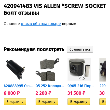
420941483 VIS ALLEN *SCREW-SOCKET
Болт отзывы
Оставьте
отзыв об этом товаре
первым!
Рекомендуем посмотреть
420888995 Стартер для...
05-252 Колодки тормозные...
0905-216 Поршень Arctic Cat...
6 000
2 200
31 500
30 0
₽
₽
₽