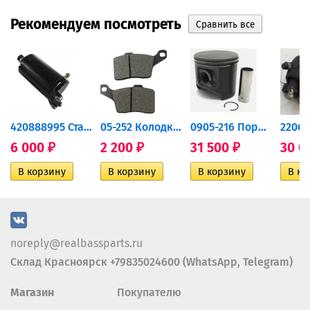
Рекомендуем посмотреть
420888995 Стартер для...
05-252 Колодки тормозные...
0905-216 Поршень Arctic Cat...
6 000
2 200
31 500
30 0
₽
₽
₽
noreply@realbassparts.ru
Склад Красноярск +79835024600 (WhatsApp, Telegram)
Магазин
Покупателю