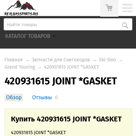
КАТАЛОГ ТОВАРОВ
Главная
→
Запчасти для Снегоходов
→
Ski-Doo
→
Grand Touring
→
420931615 JOINT *GASKET
420931615 JOINT *GASKET
Обзор
Отзывы
0
Купить 420931615 JOINT *GASKET
420931615 JOINT *GASKET