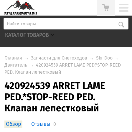
КАТАЛОГ ТОВАРОВ
Главная
→
Запчасти для Снегоходов
→
Ski-Doo
→
Двигатель
→
420924539 ARRET LAME PED.*STOP-REED
PED. Клапан лепестковый
420924539 ARRET LAME
PED.*STOP-REED PED.
Клапан лепестковый
Обзор
Отзывы
0