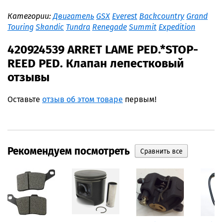
Категории:
Двигатель
GSX
Everest
Backcountry
Grand
Touring
Skandic
Tundra
Renegade
Summit
Expedition
420924539 ARRET LAME PED.*STOP-
REED PED. Клапан лепестковый
отзывы
Оставьте
отзыв об этом товаре
первым!
Рекомендуем посмотреть