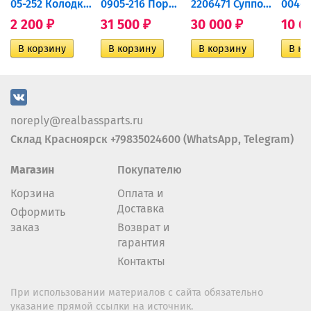
дний...
05-252 Колодки тормозные...
0905-216 Поршень Arctic Cat...
2206471 Суппорт тормозной...
2 200
31 500
30 000
10 6
₽
₽
₽
noreply@realbassparts.ru
Склад Красноярск +79835024600 (WhatsApp, Telegram)
Магазин
Покупателю
Корзина
Оплата и
Доставка
Оформить
заказ
Возврат и
гарантия
Контакты
При использовании материалов с сайта обязательно
указание прямой ссылки на источник.