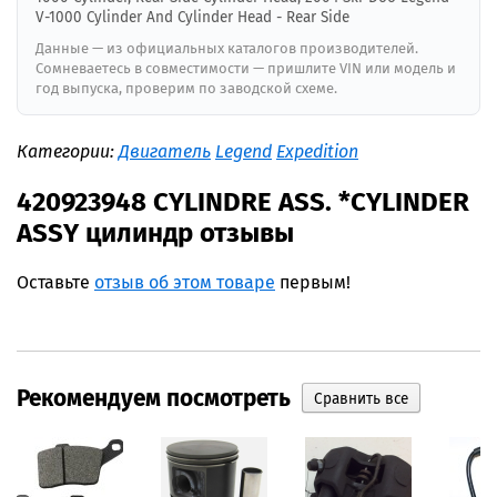
V-1000 Cylinder And Cylinder Head - Rear Side
Данные — из официальных каталогов производителей.
Сомневаетесь в совместимости — пришлите VIN или модель и
год выпуска, проверим по заводской схеме.
Категории:
Двигатель
Legend
Expedition
420923948 CYLINDRE ASS. *CYLINDER
ASSY цилиндр отзывы
Оставьте
отзыв об этом товаре
первым!
Рекомендуем посмотреть