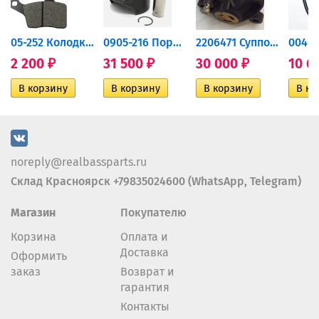
дний...
05-252 Колодки тормозные...
0905-216 Поршень Arctic Cat...
2206471 Суппорт тормозной...
2 200
31 500
30 000
10 6
₽
₽
₽
noreply@realbassparts.ru
Склад Красноярск +79835024600 (WhatsApp, Telegram)
Магазин
Покупателю
Корзина
Оплата и
Доставка
Оформить
заказ
Возврат и
гарантия
Контакты