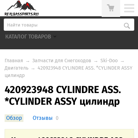
КАТАЛОГ ТОВАРОВ
Главная
→
Запчасти для Снегоходов
→
Ski-Doo
→
Двигатель
→
420923948 CYLINDRE ASS. *CYLINDER ASSY
цилиндр
420923948 CYLINDRE ASS.
*CYLINDER ASSY цилиндр
Обзор
Отзывы
0