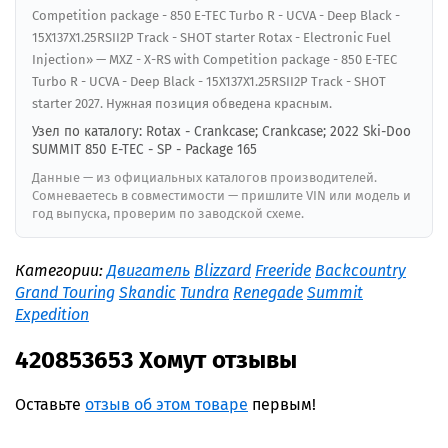
Competition package - 850 E-TEC Turbo R - UCVA - Deep Black -
15X137X1.25RSII2P Track - SHOT starter Rotax - Electronic Fuel
Injection» — MXZ - X-RS with Competition package - 850 E-TEC
Turbo R - UCVA - Deep Black - 15X137X1.25RSII2P Track - SHOT
starter 2027. Нужная позиция обведена красным.
Узел по каталогу: Rotax - Crankcase; Crankcase; 2022 Ski-Doo
SUMMIT 850 E-TEC - SP - Package 165
Данные — из официальных каталогов производителей.
Сомневаетесь в совместимости — пришлите VIN или модель и
год выпуска, проверим по заводской схеме.
Категории:
Двигатель
Blizzard
Freeride
Backcountry
Grand Touring
Skandic
Tundra
Renegade
Summit
Expedition
420853653 Хомут отзывы
Оставьте
отзыв об этом товаре
первым!