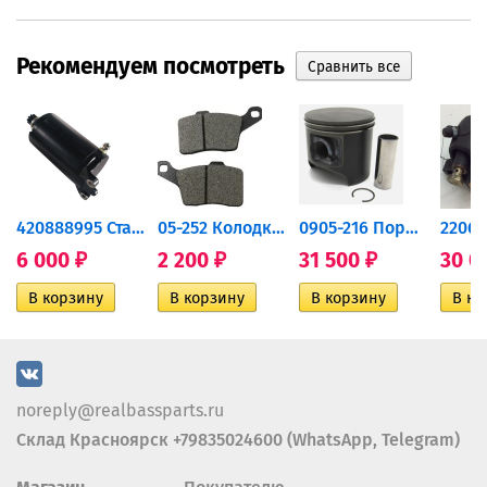
Рекомендуем посмотреть
420888995 Стартер для...
05-252 Колодки тормозные...
0905-216 Поршень Arctic Cat...
6 000
2 200
31 500
30 0
₽
₽
₽
noreply@realbassparts.ru
Склад Красноярск +79835024600 (WhatsApp, Telegram)