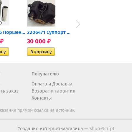
0905-216 Поршень Arctic Cat...
2206471 Суппорт тормозной...
004-172 Катушка зажигания...
30 000
10 600
2 40
₽
₽
₽
н
Покупателю
а
Оплата и Доставка
ть заказ
Возврат и гарантия
Контакты
казание прямой ссылки на источник.
Создание интернет-магазина
— Shop-Script