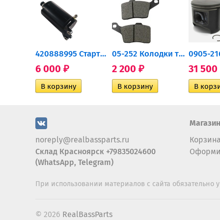
0932-030 Подшипник...
420888995 Стартер для...
05-252 Колодки тормозные...
6 000
2 200
31 500
₽
₽
Магази
noreply@realbassparts.ru
Корзин
Склад Красноярск +79835024600
Оформи
(WhatsApp, Telegram)
При использовании материалов с сайта обязательно у
© 2026
RealBassParts