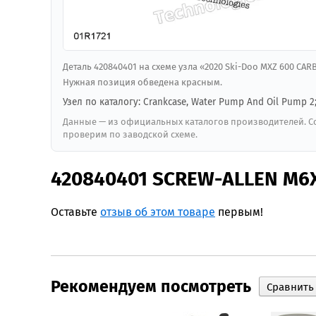
Деталь 420840401 на схеме узла «2020 Ski-Doo MXZ 600 CARB
Нужная позиция обведена красным.
Узел по каталогу: Crankcase, Water Pump And Oil Pump 2
Данные — из официальных каталогов производителей. Со
проверим по заводской схеме.
420840401 SCREW-ALLEN M6X2
Оставьте
отзыв об этом товаре
первым!
Рекомендуем посмотреть