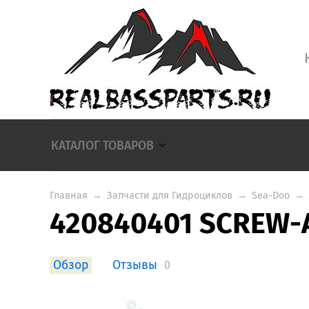
КАТАЛОГ ТОВАРОВ
Главная
→
Запчасти для Гидроциклов
→
Sea-Doo
→
420840401 SCREW-A
Обзор
Отзывы
0