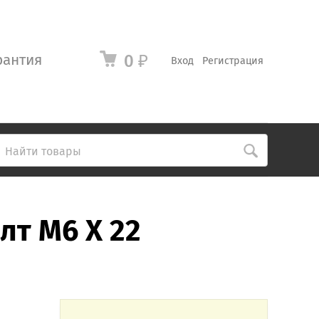
рантия
0
₽
Вход
Регистрация
лт M6 X 22