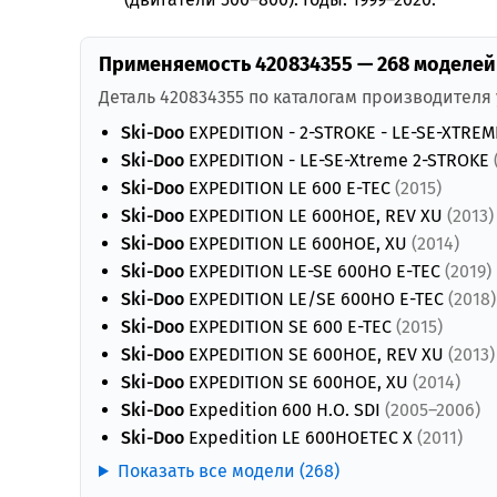
Применяемость 420834355 — 268 моделей
Деталь 420834355 по каталогам производителя
Ski-Doo
EXPEDITION - 2-STROKE - LE-SE-XTRE
Ski-Doo
EXPEDITION - LE-SE-Xtreme 2-STROKE
Ski-Doo
EXPEDITION LE 600 E-TEC
(2015)
Ski-Doo
EXPEDITION LE 600HOE, REV XU
(2013)
Ski-Doo
EXPEDITION LE 600HOE, XU
(2014)
Ski-Doo
EXPEDITION LE-SE 600HO E-TEC
(2019)
Ski-Doo
EXPEDITION LE/SE 600HO E-TEC
(2018)
Ski-Doo
EXPEDITION SE 600 E-TEC
(2015)
Ski-Doo
EXPEDITION SE 600HOE, REV XU
(2013)
Ski-Doo
EXPEDITION SE 600HOE, XU
(2014)
Ski-Doo
Expedition 600 H.O. SDI
(2005–2006)
Ski-Doo
Expedition LE 600HOETEC X
(2011)
Показать все модели (268)