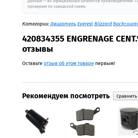
Данные — из официальных каталогов производителей. Со
проверим по заводской схеме.
Категории:
Двигатель
Everest
Blizzard
Backcount
420834355 ENGRENAGE CENT.
отзывы
Оставьте
отзыв об этом товаре
первым!
Рекомендуем посмотреть