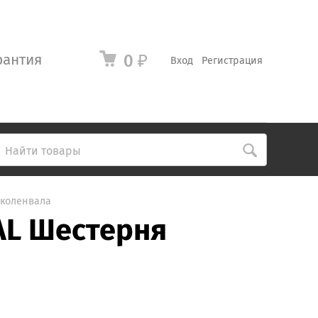
рантия
0
₽
Вход
Регистрация
 коленвала
AL Шестерня