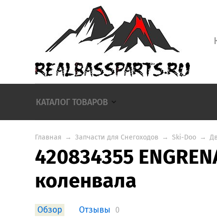
КАТАЛОГ ТОВАРОВ
Главная
→
Запчасти для Снегоходов
→
Ski-Doo
→
Д
420834355 ENGREN
коленвала
Обзор
Отзывы
0