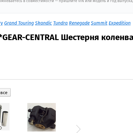
мневаетесь в совместимости — пришлите VIN или модель и год выпуска
ry
Grand Touring
Skandic
Tundra
Renegade
Summit
Expedition
*GEAR-CENTRAL Шестерня коленв