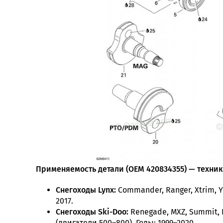
Применяемость детали (OEM 420834355) — техника
Снегоходы Lynx:
Commander, Ranger, Xtrim, Y
2017.
Снегоходы Ski-Doo:
Renegade, MXZ, Summit, Ex
(двигатели 500–800). Годы: 1999–2020.