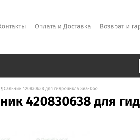
Контакты
Оплата и Доставка
Возврат и га
¶¶Сальник 420830638 для гидроцикла Sea-Doo
ник 420830638 для ги