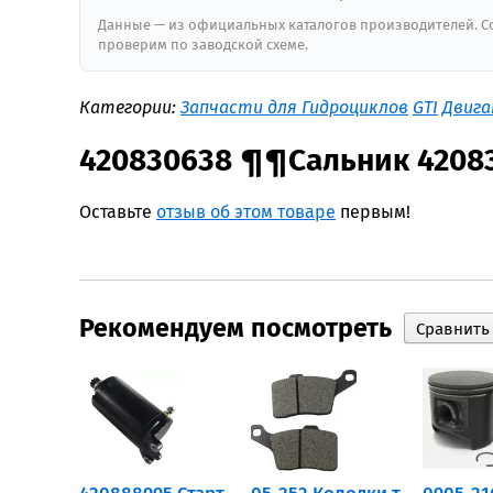
Данные — из официальных каталогов производителей. Со
проверим по заводской схеме.
Категории:
Запчасти для Гидроциклов
GTI
Двиг
420830638 ¶¶Сальник 42083
Оставьте
отзыв об этом товаре
первым!
Рекомендуем посмотреть