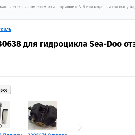
мневаетесь в совместимости — пришлите VIN или модель и год выпуска
атель
0638 для гидроцикла Sea-Doo о