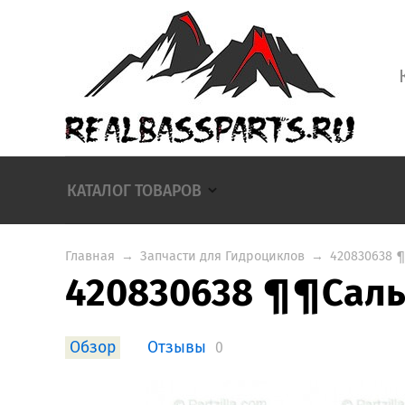
КАТАЛОГ ТОВАРОВ
Главная
→
Запчасти для Гидроциклов
→
420830638 
420830638 ¶¶Саль
Обзор
Отзывы
0