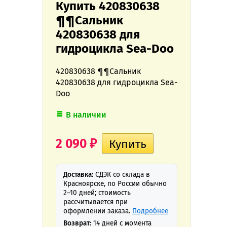
Купить 420830638
¶¶Сальник
420830638 для
гидроцикла Sea-Doo
420830638 ¶¶Сальник
420830638 для гидроцикла Sea-
Doo
В наличии
2 090
₽
Доставка:
СДЭК со склада в
Красноярске, по России обычно
2–10 дней; стоимость
рассчитывается при
оформлении заказа.
Подробнее
Возврат:
14 дней с момента