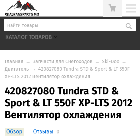
КАТАЛОГ ТОВАРОВ
Главная
→
Запчасти для Снегоходов
→
Ski-Doo
→
Двигатель
→
420827080 Tundra STD & Sport & LT 550F
XP-LTS 2012 Вентилятор охлаждения
420827080 Tundra STD &
Sport & LT 550F XP-LTS 2012
Вентилятор охлаждения
Обзор
Отзывы
0