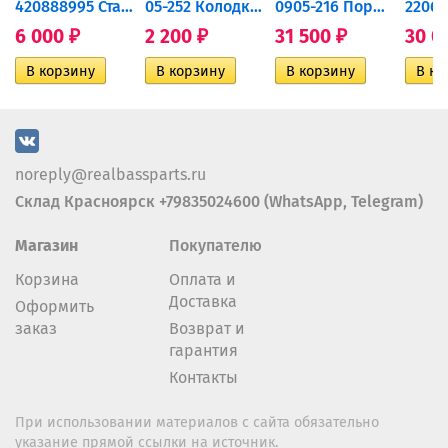
420888995 Стартер для...
05-252 Колодки тормозные...
0905-216 Поршень Arctic Cat...
6 000
2 200
31 500
30 0
₽
₽
₽
noreply@realbassparts.ru
Склад Красноярск +79835024600 (WhatsApp, Telegram)
Магазин
Покупателю
Корзина
Оплата и
Доставка
Оформить
заказ
Возврат и
гарантия
Контакты
При использовании материалов с сайта обязательно
указание прямой ссылки на источник.