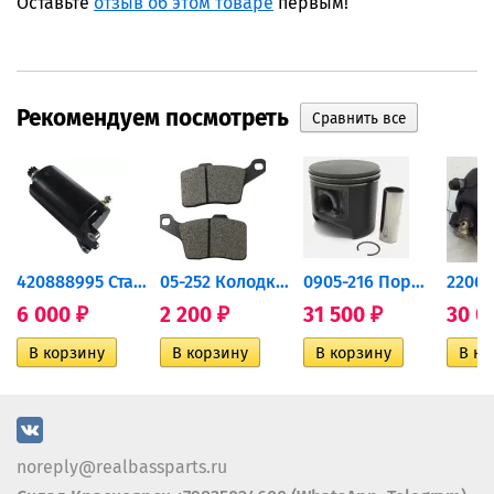
Оставьте
отзыв об этом товаре
первым!
Рекомендуем посмотреть
420888995 Стартер для...
05-252 Колодки тормозные...
0905-216 Поршень Arctic Cat...
6 000
2 200
31 500
30 0
₽
₽
₽
noreply@realbassparts.ru