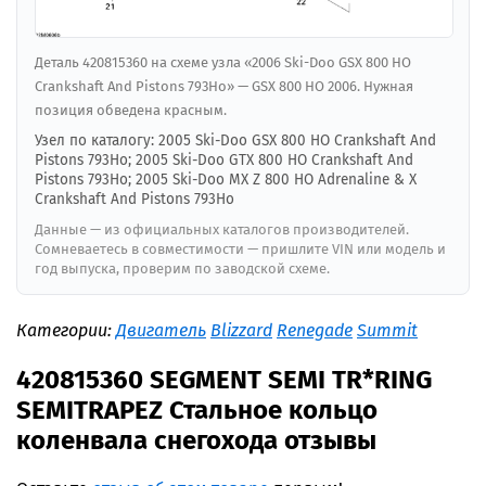
Деталь 420815360 на схеме узла «2006 Ski-Doo GSX 800 HO
Crankshaft And Pistons 793Ho» — GSX 800 HO 2006. Нужная
позиция обведена красным.
Узел по каталогу: 2005 Ski-Doo GSX 800 HO Crankshaft And
Pistons 793Ho; 2005 Ski-Doo GTX 800 HO Crankshaft And
Pistons 793Ho; 2005 Ski-Doo MX Z 800 HO Adrenaline & X
Crankshaft And Pistons 793Ho
Данные — из официальных каталогов производителей.
Сомневаетесь в совместимости — пришлите VIN или модель и
год выпуска, проверим по заводской схеме.
Категории:
Двигатель
Blizzard
Renegade
Summit
420815360 SEGMENT SEMI TR*RING
SEMITRAPEZ Стальное кольцо
коленвала снегохода отзывы