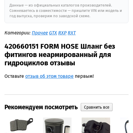
Данные — из официальных каталогов производителей.
Сомневаетесь в совместимости — пришлите VIN или модель и
год выпуска, проверим по заводской схеме.
Категории:
Прочее
GTX
RXP
RXT
420660151 FORM HOSE Шланг без
фитингов неармированный для
гидроциклов отзывы
Оставьте
отзыв об этом товаре
первым!
Рекомендуем посмотреть