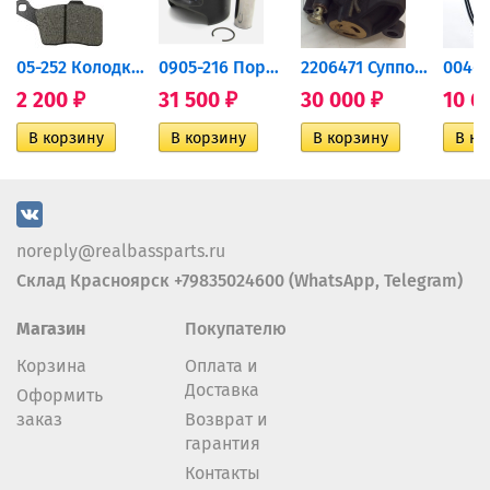
дний...
05-252 Колодки тормозные...
0905-216 Поршень Arctic Cat...
2206471 Суппорт тормозной...
2 200
31 500
30 000
10 6
₽
₽
₽
noreply@realbassparts.ru
Склад Красноярск +79835024600 (WhatsApp, Telegram)
Магазин
Покупателю
Корзина
Оплата и
Доставка
Оформить
заказ
Возврат и
гарантия
Контакты