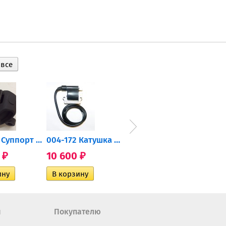
2206471 Суппорт тормозной...
004-172 Катушка зажигания...
AT-01574 Датчик включения...
0
10 600
2 400
35 
₽
₽
₽
н
Покупателю