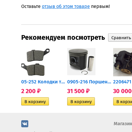
Оставьте
отзыв об этом товаре
первым!
Рекомендуем посмотреть
705502757 Привод задний...
05-252 Колодки тормозные...
0905-216 Поршень Arctic Cat...
2 200
31 500
30 00
₽
₽
Магази