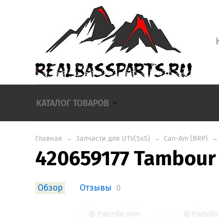
КАТАЛОГ ТОВАРОВ
Главная
→
Запчасти для UTV(SxS)
→
Can-Am (BRP)
→
420659177 Tambour
Обзор
Отзывы
0