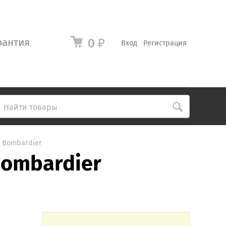
рантия
0
₽
Вход
Регистрация
, Bombardier
Bombardier