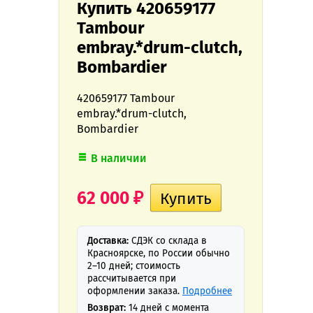
Купить 420659177
Tambour
embray.*drum-clutch,
Bombardier
420659177 Tambour
embray.*drum-clutch,
Bombardier
В наличии
62 000
₽
Доставка:
СДЭК со склада в
Красноярске, по России обычно
2–10 дней; стоимость
рассчитывается при
оформлении заказа.
Подробнее
Возврат:
14 дней с момента