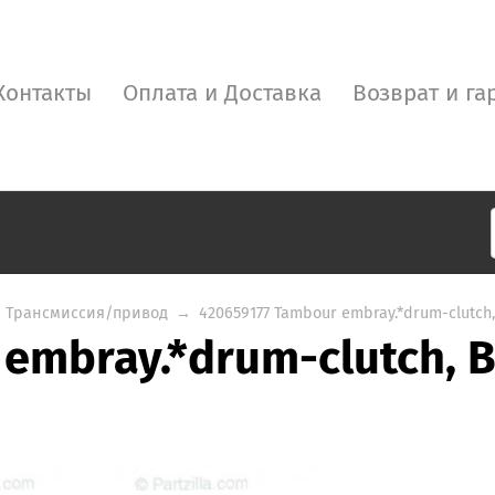
Контакты
Оплата и Доставка
Возврат и га
Трансмиссия/привод
→
420659177 Tambour embray.*drum-clutch
 embray.*drum-clutch, 