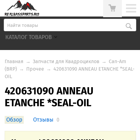
КАТАЛОГ ТОВАРОВ
Главная
→
Запчасти для Квадроциклов
→
Can-Am
(BRP)
→
Прочее
→
420631090 ANNEAU ETANCHE *SEAL-
OIL
420631090 ANNEAU
ETANCHE *SEAL-OIL
Обзор
Отзывы
0