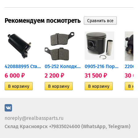
Рекомендуем посмотреть
420888995 Стартер для...
05-252 Колодки тормозные...
0905-216 Поршень Arctic Cat...
6 000
2 200
31 500
30 0
₽
₽
₽
noreply@realbassparts.ru
Склад Красноярск +79835024600 (WhatsApp, Telegram)