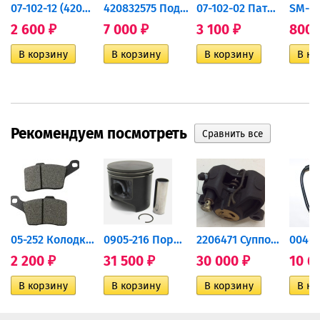
07-102-12 (420867105)...
420832575 Подшипник...
07-102-02 Патрубок впускной...
2 600
7 000
3 100
800
₽
₽
₽
Рекомендуем посмотреть
дний...
05-252 Колодки тормозные...
0905-216 Поршень Arctic Cat...
2206471 Суппорт тормозной...
2 200
31 500
30 000
10 6
₽
₽
₽