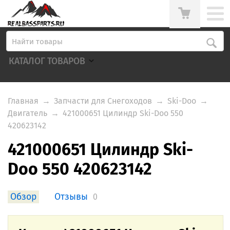
КАТАЛОГ ТОВАРОВ
Главная
→
Запчасти для Снегоходов
→
Ski-Doo
→
Двигатель
→
421000651 Цилиндр Ski-Doo 550
420623142
421000651 Цилиндр Ski-
Doo 550 420623142
Обзор
Отзывы
0