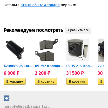
Оставьте
отзыв об этом товаре
первым!
Рекомендуем посмотреть
420888995 Стартер для...
05-252 Колодки тормозные...
0905-216 Поршень Arctic Cat...
6 000
2 200
31 500
30 0
₽
₽
₽
noreply@realbassparts.ru