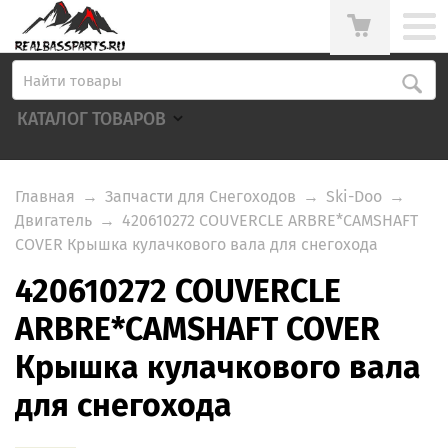
КАТАЛОГ ТОВАРОВ
Главная
→
Запчасти для Снегоходов
→
Ski-Doo
→
Двигатель
→
420610272 COUVERCLE ARBRE*CAMSHAFT
COVER Крышка кулачкового вала для снегохода
420610272 COUVERCLE
ARBRE*CAMSHAFT COVER
Крышка кулачкового вала
для снегохода