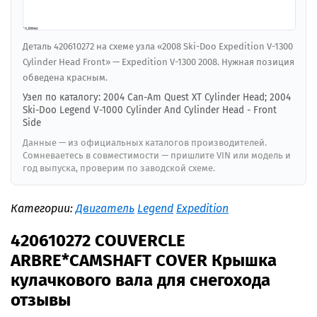
Деталь 420610272 на схеме узла «2008 Ski-Doo Expedition V-1300
Cylinder Head Front» — Expedition V-1300 2008. Нужная позиция
обведена красным.
Узел по каталогу: 2004 Can-Am Quest XT Cylinder Head; 2004
Ski-Doo Legend V-1000 Cylinder And Cylinder Head - Front
Side
Данные — из официальных каталогов производителей.
Сомневаетесь в совместимости — пришлите VIN или модель и
год выпуска, проверим по заводской схеме.
Категории:
Двигатель
Legend
Expedition
420610272 COUVERCLE
ARBRE*CAMSHAFT COVER Крышка
кулачкового вала для снегохода
отзывы