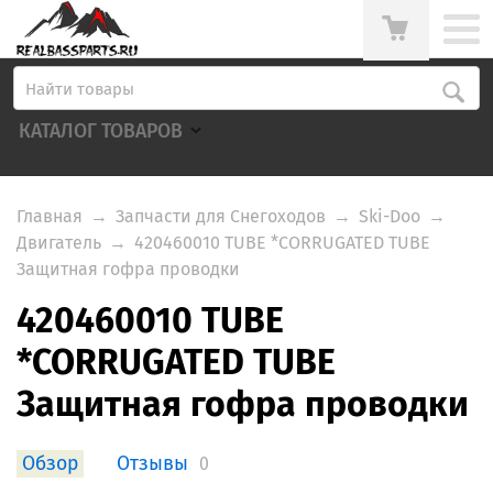
КАТАЛОГ ТОВАРОВ
Главная
→
Запчасти для Снегоходов
→
Ski-Doo
→
Двигатель
→
420460010 TUBE *CORRUGATED TUBE
Защитная гофра проводки
420460010 TUBE
*CORRUGATED TUBE
Защитная гофра проводки
Обзор
Отзывы
0