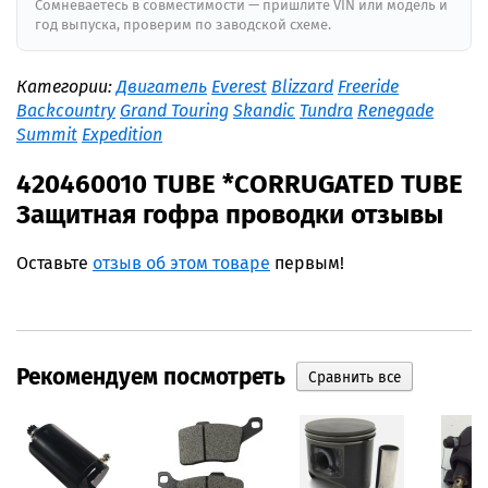
Сомневаетесь в совместимости — пришлите VIN или модель и
год выпуска, проверим по заводской схеме.
Категории:
Двигатель
Everest
Blizzard
Freeride
Backcountry
Grand Touring
Skandic
Tundra
Renegade
Summit
Expedition
420460010 TUBE *CORRUGATED TUBE
Защитная гофра проводки отзывы
Оставьте
отзыв об этом товаре
первым!
Рекомендуем посмотреть