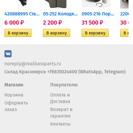
420888995 Стартер для...
05-252 Колодки тормозные...
0905-216 Поршень Arctic Cat...
6 000
2 200
31 500
30 0
₽
₽
₽
noreply@realbassparts.ru
Склад Красноярск +79835024600 (WhatsApp, Telegram)
Магазин
Покупателю
Корзина
Оплата и
Доставка
Оформить
заказ
Возврат и
гарантия
Контакты