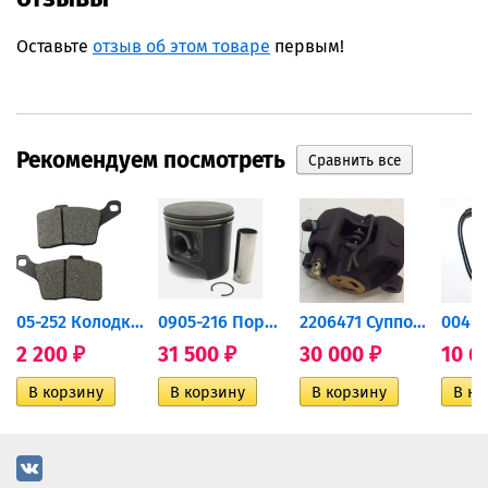
Оставьте
отзыв об этом товаре
первым!
Рекомендуем посмотреть
дний...
05-252 Колодки тормозные...
0905-216 Поршень Arctic Cat...
2206471 Суппорт тормозной...
2 200
31 500
30 000
10 6
₽
₽
₽