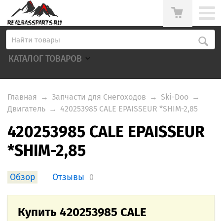
КАТАЛОГ ТОВАРОВ
Главная
→
Запчасти для Снегоходов
→
Ski-Doo
→
Двигатель
→
420253985 CALE EPAISSEUR *SHIM-2,85
420253985 CALE EPAISSEUR
*SHIM-2,85
Обзор
Отзывы
0
Купить 420253985 CALE