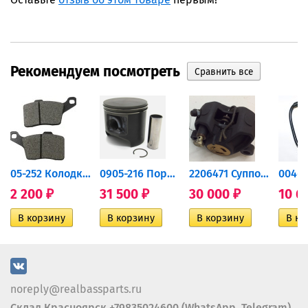
Рекомендуем посмотреть
дний...
05-252 Колодки тормозные...
0905-216 Поршень Arctic Cat...
2206471 Суппорт тормозной...
2 200
31 500
30 000
10 6
₽
₽
₽
noreply@realbassparts.ru
Склад Красноярск +79835024600 (WhatsApp, Telegram)