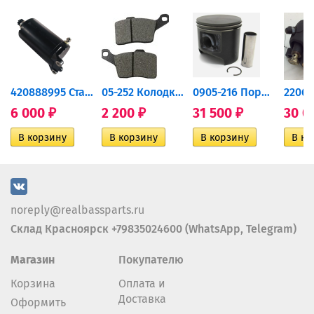
420888995 Стартер для...
05-252 Колодки тормозные...
0905-216 Поршень Arctic Cat...
6 000
2 200
31 500
30 0
₽
₽
₽
noreply@realbassparts.ru
Склад Красноярск +79835024600 (WhatsApp, Telegram)
Магазин
Покупателю
Корзина
Оплата и
Доставка
Оформить