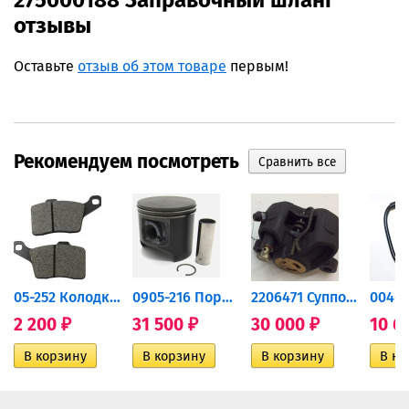
275000188 Заправочный шланг
отзывы
Оставьте
отзыв об этом товаре
первым!
Рекомендуем посмотреть
дний...
05-252 Колодки тормозные...
0905-216 Поршень Arctic Cat...
2206471 Суппорт тормозной...
2 200
31 500
30 000
10 6
₽
₽
₽