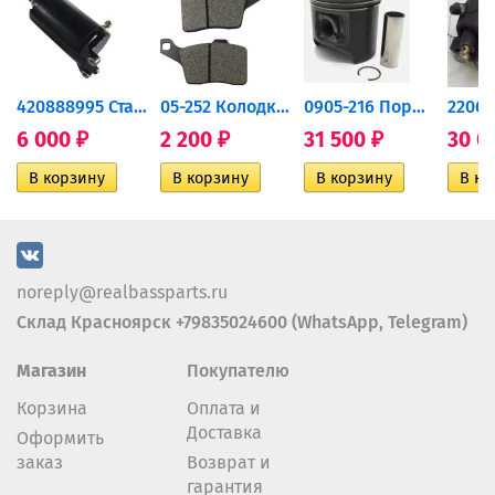
420888995 Стартер для...
05-252 Колодки тормозные...
0905-216 Поршень Arctic Cat...
6 000
2 200
31 500
30 0
₽
₽
₽
noreply@realbassparts.ru
Склад Красноярск +79835024600 (WhatsApp, Telegram)
Магазин
Покупателю
Корзина
Оплата и
Доставка
Оформить
заказ
Возврат и
гарантия