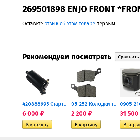
269501898 ENJO FRONT *FRO
Оставьте
отзыв об этом товаре
первым!
Рекомендуем посмотреть
0932-030 Подшипник...
420888995 Стартер для...
05-252 Колодки тормозные...
6 000
2 200
31 500
₽
₽