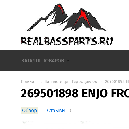
КАТАЛОГ ТОВАРОВ
Главная
→
Запчасти для Гидроциклов
→
269501898 
269501898 ENJO FR
Обзор
Отзывы
0