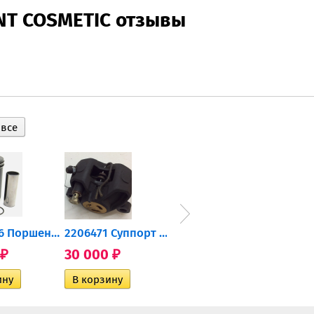
NT COSMETIC отзывы
0905-216 Поршень Arctic Cat...
2206471 Суппорт тормозной...
004-172 Катушка зажигания...
30 000
10 600
2 40
₽
₽
₽