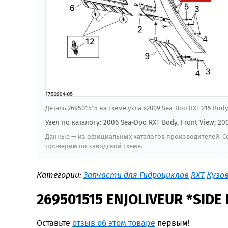
Деталь 269501515 на схеме узла «2009 Sea-Doo RXT 215 Bod
Узел по каталогу: 2006 Sea-Doo RXT Body, Front View; 20
Данные — из официальных каталогов производителей. Со
проверим по заводской схеме.
Категории:
Запчасти для Гидроциклов
RXT
Кузо
269501515 ENJOLIVEUR *SIDE
Оставьте
отзыв об этом товаре
первым!