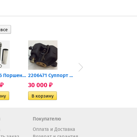
0905-216 Поршень Arctic Cat...
2206471 Суппорт тормозной...
004-172 Катушка зажигания...
30 000
10 600
2 40
₽
₽
₽
н
Покупателю
а
Оплата и Доставка
ть заказ
Возврат и гарантия