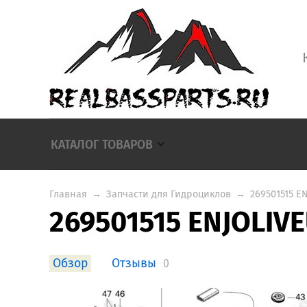
КАТАЛОГ ТОВАРОВ
Главная
→
Запчасти для Гидроциклов
→
269501515 E
269501515 ENJOLIVE
Обзор
Отзывы
0