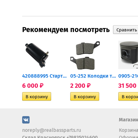
Рекомендуем посмотреть
0932-030 Подшипник...
420888995 Стартер для...
05-252 Колодки тормозные...
6 000
2 200
31 500
₽
₽
Магази
noreply@realbassparts.ru
Корзин
Склад Красноярск +79835024600
Оформи