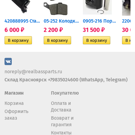
420888995 Стартер для...
05-252 Колодки тормозные...
0905-216 Поршень Arctic Cat...
6 000
2 200
31 500
30 0
₽
₽
₽
noreply@realbassparts.ru
Склад Красноярск +79835024600 (WhatsApp, Telegram)
Магазин
Покупателю
Корзина
Оплата и
Доставка
Оформить
заказ
Возврат и
гарантия
Контакты