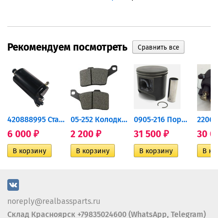
Рекомендуем посмотреть
420888995 Стартер для...
05-252 Колодки тормозные...
0905-216 Поршень Arctic Cat...
6 000
2 200
31 500
30 0
₽
₽
₽
noreply@realbassparts.ru
Склад Красноярск +79835024600 (WhatsApp, Telegram)